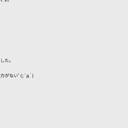
した。
ないﾟ(;´д｀)