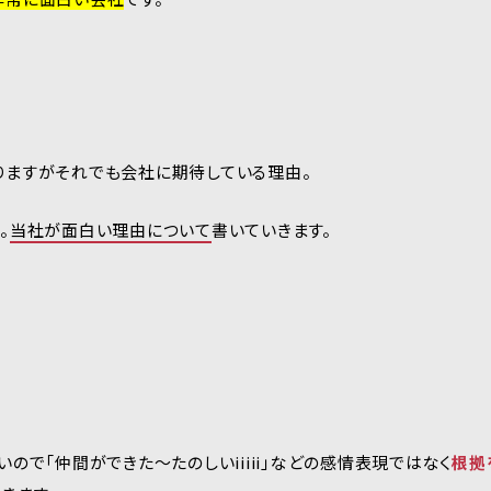
りますがそれでも会社に期待している理由。
。
当社が面白い理由について
書いていきます。
ので「仲間ができた～たのしいiiiii」などの感情表現ではなく
根拠