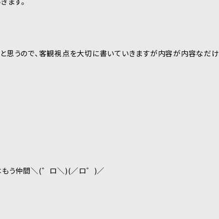
きます。
と思うので、客観視点を大切に書いていきますが内容が内容なだけ
もう仲間＼(゜ロ＼)(／ロ゜)／