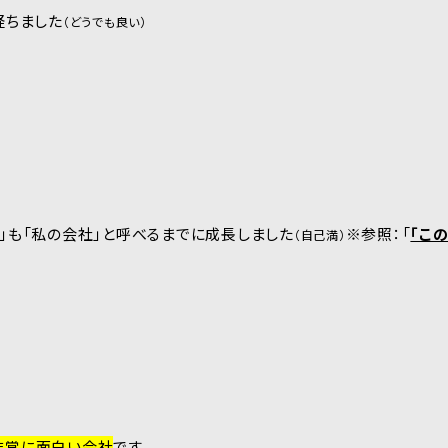
経ちました
（どうでも良い）
」も「私の会社」と呼べるまでに成長しました
※参照：「
「こ
（自己満）
非常に面白い会社
です。